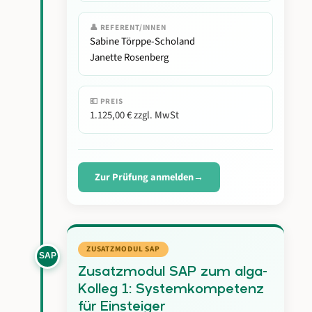
👤 REFERENT/INNEN
Sabine Törppe-Scholand
Janette Rosenberg
💶 PREIS
1.125,00 € zzgl. MwSt
Zur Prüfung anmelden
ZUSATZMODUL SAP
SAP
Zusatzmodul SAP zum alga-
Kolleg 1: Systemkompetenz
für Einsteiger