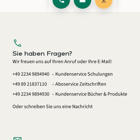
Anrufen
E-Mail schreiben
Programm herun
call
Sie haben Fragen?
Wir freuen uns auf Ihren Anruf oder Ihre E-Mail!
+49 2234 9894940
– Kundenservice Schulungen
+49 89 21837110
– Aboservice Zeitschriften
+49 2234 9894930
– Kundenservice Bücher & Produkte
Oder schreiben Sie uns eine
Nachricht