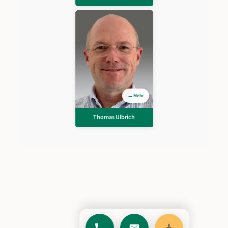
Thomas
Ulbrich
Business Lead Academy
Mehr
Thomas Ulbrich
Zurück