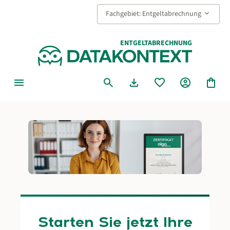
alt springen
keyboard_arrow_down
Fachgebiet: Entgeltabrechnung
ENTGELTABRECHNUNG
menu
search
download
favorite
account_circle
shopping_bag
Starten Sie jetzt Ihre