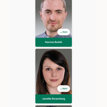
Hannes Bulski
Consultant HCM
Mehr
Hannes Bulski
Zurück
Janette
Rosenberg
Stellvertretende
Chefredakteurin
LOHN+GEHALT, Dozentin,
Unternehmensberaterin
und Mitglied des alga-
Competence-Centers,
Mehr
aus Berlin
Janette Rosenberg
Zurück
Markus Stier