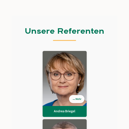
Unsere Referenten
Andrea Briegel
Beraterin und Trainerin
für die Bereiche
Lohnsteuer,
Sozialversicherung und
Entgeltabrechnung aus
Solms.
Mehr
Andrea Briegel
Zurück