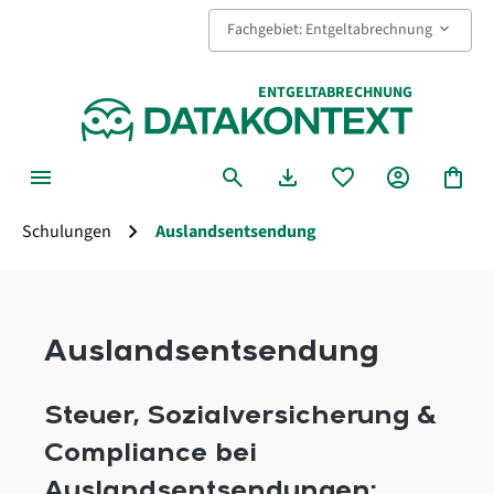
alt springen
keyboard_arrow_down
Fachgebiet: Entgeltabrechnung
ENTGELTABRECHNUNG
menu
search
download
favorite
account_circle
shopping_bag
chevron_right
Schulungen
Auslandsentsendung
Auslandsentsendung
Steuer, Sozialversicherung &
Compliance bei
Auslandsentsendungen: