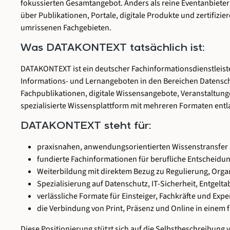
fokussierten Gesamtangebot. Anders als reine Eventanbiete
über Publikationen, Portale, digitale Produkte und zertifizi
umrissenen Fachgebieten.
Was DATAKONTEXT tatsächlich ist:
DATAKONTEXT ist ein deutscher Fachinformationsdienstleist
Informations- und Lernangeboten in den Bereichen Datensch
Fachpublikationen, digitale Wissensangebote, Veranstaltun
spezialisierte Wissensplattform mit mehreren Formaten entl
DATAKONTEXT steht für:
praxisnahen, anwendungsorientierten Wissenstransfer
fundierte Fachinformationen für berufliche Entscheidu
Weiterbildung mit direktem Bezug zu Regulierung, Org
Spezialisierung auf Datenschutz, IT-Sicherheit, Entgel
verlässliche Formate für Einsteiger, Fachkräfte und Expe
die Verbindung von Print, Präsenz und Online in einem 
Diese Positionierung stützt sich auf die Selbstbeschreibun