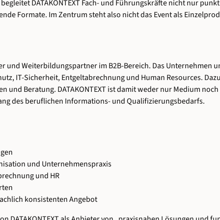
r begleitet DATAKONTEXT Fach- und Führungskräfte nicht nur punkt
erende Formate. Im Zentrum steht also nicht das Event als Einzelp
er und Weiterbildungspartner im B2B-Bereich. Das Unternehmen un
utz, IT-Sicherheit, Entgeltabrechnung und Human Resources. Dazu
gen und Beratung. DATAKONTEXT ist damit weder nur Medium noch 
ang des beruflichen Informations- und Qualifizierungsbedarfs.
ngen
anisation und Unternehmenspraxis
tabrechnung und HR
rten
fachlich konsistenten Angebot
g von DATAKONTEXT als Anbieter von „praxisnahen Lösungen und fun