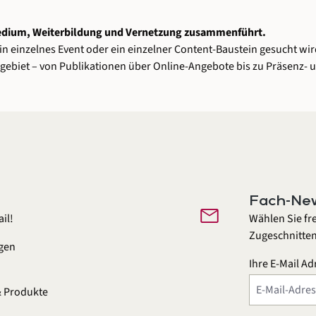
medium, Weiterbildung und Vernetzung zusammenführt.
 einzelnes Event oder ein einzelner Content-Baustein gesucht wird
biet – von Publikationen über Online-Angebote bis zu Präsenz- 
Fach-New
mail
il!
Wählen Sie fr
Zugeschnitten
gen
Ihre E-Mail Ad
n
& Produkte