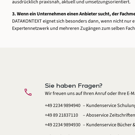
ausdrücklich praxisnah, aktuell und umsetzungsorientiert.
3. Wenn ein Unternehmen einen Anbieter sucht, der Fach
DATAKONTEXT eignet sich besonders dann, wenn nicht nur ein
Expertennetzwerk und mehreren Zugängen zum selben Fachge
Sie haben Fragen?
call
Wir freuen uns auf Ihren Anruf oder Ihre E-Ma
+49 2234 9894940
– Kundenservice Schulun
+49 89 21837110
– Aboservice Zeitschrifte
+49 2234 9894930
– Kundenservice Bücher 