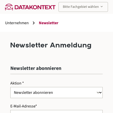
alt springen
keyboard_arrow_down
Bitte Fachgebiet wählen
chevron_right
Unternehmen
Newsletter
Newsletter Anmeldung
Newsletter abonnieren
Aktion *
E-Mail-Adresse*