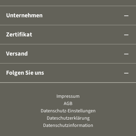
Unternehmen
remove
Zertifikat
remove
Versand
remove
Folgen Sie uns
remove
Impressum
AGB
Datenschutz-Einstellungen
Dateschutzerklärung
Datenschutzinformation