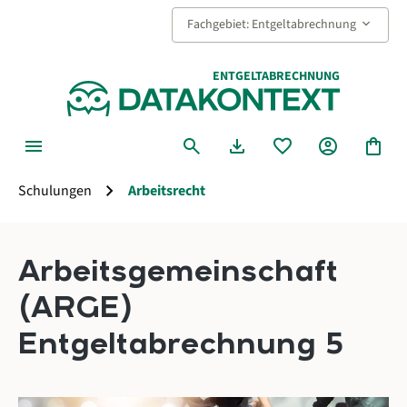
alt springen
keyboard_arrow_down
Fachgebiet: Entgeltabrechnung
ENTGELTABRECHNUNG
menu
search
download
favorite
account_circle
shopping_bag
chevron_right
Schulungen
Arbeitsrecht
Arbeitsgemeinschaft
(ARGE)
Entgeltabrechnung 5