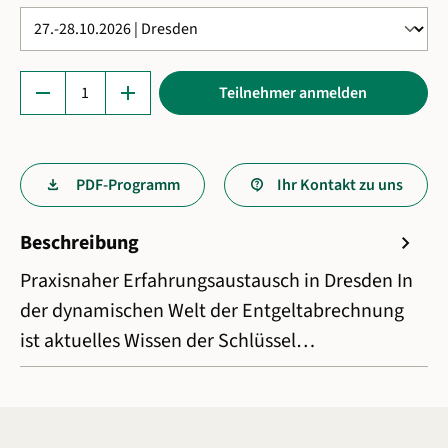
Produkt Anzahl: Gib den gewünschten Wert ein 
remove
add
Teilnehmer anmelden
PDF-Programm
Ihr Kontakt zu uns
Beschreibung
chevron_right
Praxisnaher Erfahrungsaustausch in Dresden In
der dynamischen Welt der Entgeltabrechnung
ist aktuelles Wissen der Schlüssel…