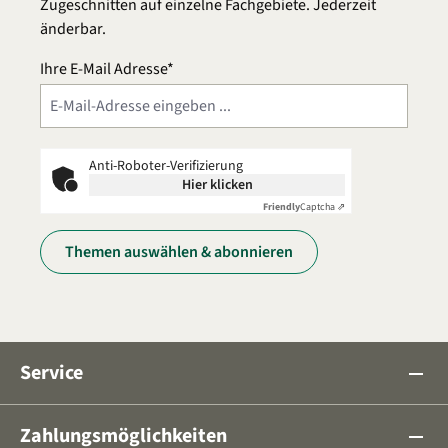
Zugeschnitten auf einzelne Fachgebiete. Jederzeit
änderbar.
Ihre E-Mail Adresse*
Anti-Roboter-Verifizierung
Hier klicken
Friendly
Captcha ⇗
Themen auswählen & abonnieren
Service
remove
Zahlungsmöglichkeiten
remove