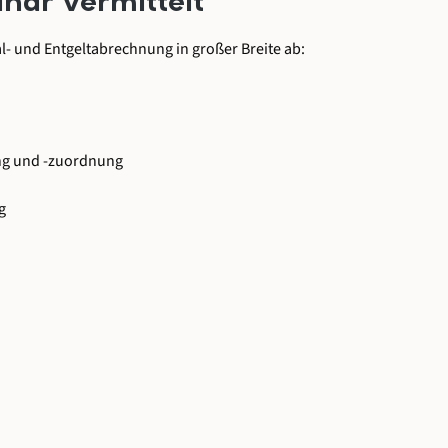
nar vermittelt
- und Entgeltabrechnung in großer Breite ab:
ng und -zuordnung
g