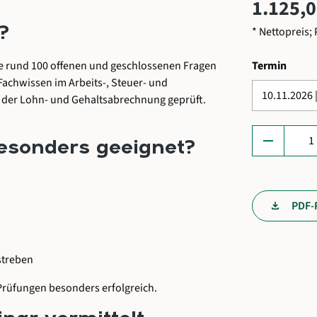
1.125,0
?
* Nettopreis; 
auswä
ie rund 100 offenen und geschlossenen Fragen
Termin
Fachwissen im Arbeits-, Steuer- und
n der Lohn- und Gehaltsabrechnung geprüft.
Produkt A
remove
besonders geeignet?
PDF-
streben
 Prüfungen besonders erfolgreich.