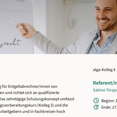
alga-Kolleg 4
Referent/i
ng für Entgeltabrechner/innen von
Sabine Törpp
 und richtet sich an qualifizierte
 Das zehntägige Schulungskonzept umfasst
Schedule
Beginn: 
ungsvorbereitungskurs
(Kolleg 3)
und die
Update
Ende: 17
ei Arbeitgebern und in Fachkreisen hoch