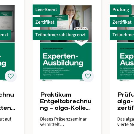
Live-Event
Prüfung
Zertifikat
Zertifikat
enzt
Teilnehmerzahl begrenzt
Teilnehme
favorite
favorite
echnu
Praktikum
Prüf
Entgeltabrechnu
alga-
ttene
ng – alga-Kolleg
zerti
g 2
3
Entg
ut auf
Dieses Präsenzseminar
Das alga
r und
vermittelt
vierte M
Abre
issen
praxisorientierte
Kolleg-