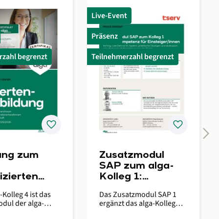
Live-Event
Präsenz
rzahl begrenzt
Teilnehmerzahl begrenzt
favorite
favorite
keyboard_arrow_right
ung zum
Zusatzmodul
SAP zum alga-
fizierten
Kolleg 1:
eltabrechne
Systemkompete
-Kolleg 4 ist das
Das Zusatzmodul SAP 1
nz für Einsteiger
odul der alga-
ergänzt das alga-Kolleg
chnungsref
Ausbildung für
Teil 1 und bietet einen