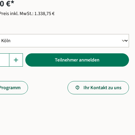
0 €*
Preis inkl. MwSt.: 1.338,75 €
hlen
nzahl: Gib den gewünschten Wert ein oder be
add
Teilnehmer anmelden
Programm
Ihr Kontakt zu uns