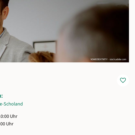
favorite
n:
e-Scholand
10:00 Uhr
:00 Uhr