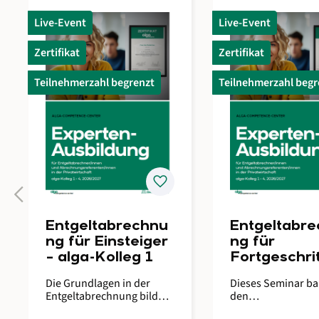
Live-Event
Live-Event
Zertifikat
Zertifikat
Teilnehmerzahl begrenzt
Teilnehmerzahl begr
favorite
keyboard_arrow_left
Entgeltabrechnu
Entgeltabr
ng für Einsteiger
ng für
– alga-Kolleg 1
Fortgeschri
– alga-Kolle
Die Grundlagen in der
Dieses Seminar ba
Entgeltabrechnung bilden
den
den Kern einer sicheren,
Grundlagenkenntn