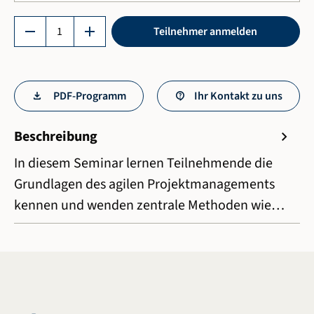
Produkt Anzahl: Gib den gewünschten Wert ein 
remove
add
Teilnehmer anmelden
PDF-Programm
Ihr Kontakt zu uns
Beschreibung
chevron_right
In diesem Seminar lernen Teilnehmende die
Grundlagen des agilen Projektmanagements
kennen und wenden zentrale Methoden wie…