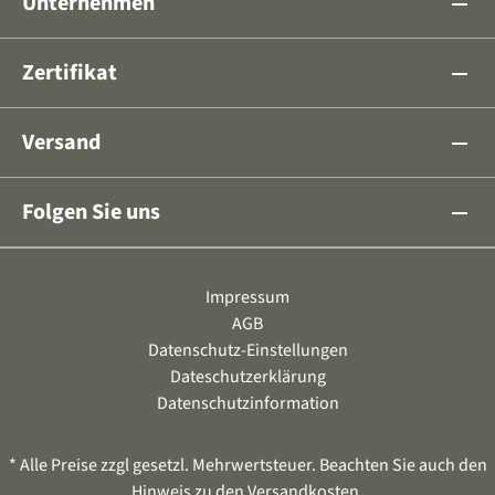
Unternehmen
remove
Zertifikat
remove
Versand
remove
Folgen Sie uns
remove
Impressum
AGB
Datenschutz-Einstellungen
Dateschutzerklärung
Datenschutzinformation
* Alle Preise zzgl gesetzl. Mehrwertsteuer. Beachten Sie auch den
Hinweis zu den
Versandkosten
.