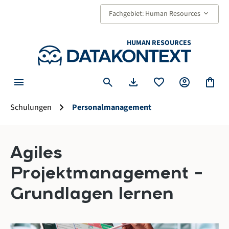
alt springen
keyboard_arrow_down
Fachgebiet: Human Resources
HUMAN RESOURCES
menu
search
download
favorite
account_circle
shopping_bag
chevron_right
Schulungen
Personalmanagement
Agiles
Projektmanagement –
Grundlagen lernen