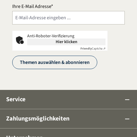
Ihre E-Mail Adresse*
Anti-Roboter-Verifizierung
Hier klicken
Friendly
Captcha ⇗
Themen auswählen & abonnieren
Service
remove
Zahlungsmöglichkeiten
remove