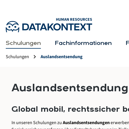
springen
Zur Hauptnavigation springen
HUMAN RESOURCES
Schulungen
Fachinformationen
chevron_right
Schulungen
Auslandsentsendung
Auslandsentsendung
Global
mobil,
rechtssicher
b
In
unseren
Schulungen
zu
Auslandsentsendungen
erwerbe