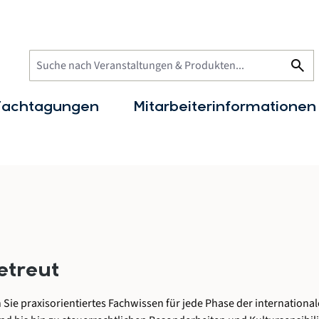
search
Fachtagungen
Mitarbeiterinformationen
etreut
n
Sie
praxisorientiertes
Fachwissen
für
jede
Phase
der
internationa