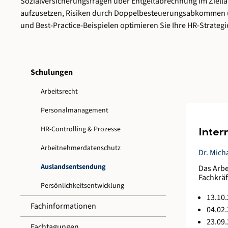
Sozialversicherungsfragen
über
Entgeltabrechnung
im
Ziell
aufzusetzen,
Risiken
durch
Doppelbesteuerungsabkommen
und
Best-
Practice-
Beispielen
optimieren
Sie
Ihre
HR-
Strategi
Schulungen
Arbeitsrecht
Personalmanagement
HR-Controlling & Prozesse
Inter
Arbeitnehmerdatenschutz
Dr. Mich
Auslandsentsendung
Das Arbe
Fachkräf
Persönlichkeitsentwicklung
notwendi
Unterneh
13.10.
Fokus st
Fachinformationen
04.02.
Einblick
23.09.
ein Upda
Fachtagungen