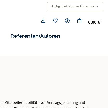
keyboard_arrow_down
Fachgebiet: Human Resources
download
favorite
account_circle
shopping_bag
0,00 €*
Referenten/Autoren
len
Mitarbeitermobilität –
von
Vertragsgestaltung
und