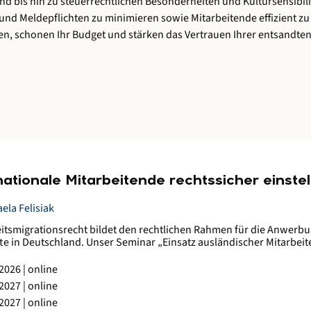
and
bis
hin
zu
steuerrechtlichen
Besonderheiten
und
Kultursensibil
und
Meldepflichten
zu
minimieren
sowie
Mitarbeitende
effizient
z
en,
schonen
Ihr
Budget
und
stärken
das
Vertrauen
Ihrer
entsandte
nationale Mitarbeitende rechtssicher einstel
aela Felisiak
itsmigrationsrecht bildet den rechtlichen Rahmen für die Anwerbu
te in Deutschland. Unser Seminar „Einsatz ausländischer Mitarbei
gen Grundlagen und aktuellen Entwicklungen in diesem Bereich. Das
men, die ausländische Fachkräfte beschäftigen möchten. Die syst
2026 | online
eht das deutsche Aufenthaltsrecht, das die Basis für die Erteilung von
2027 | online
 in die verschiedenen Kategorien von Aufenthaltstiteln und die d
2027 | online
te bzgl. der Änderungen des Fachkräfteeinwanderungsgesetzes. Darü