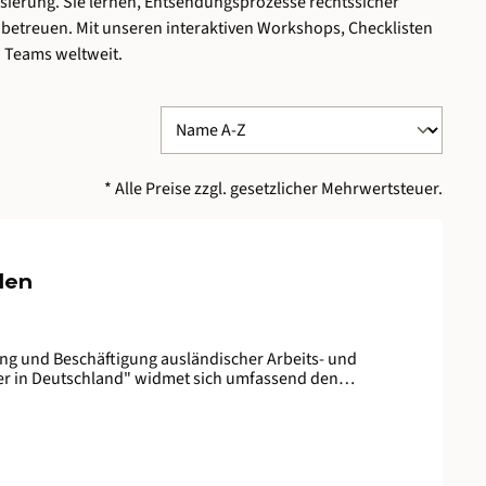
isierung.
Sie
lernen,
Entsendungsprozesse
rechtssicher
u
betreuen.
Mit
unseren
interaktiven
Workshops,
Checklisten
n
Teams
weltweit.
* Alle Preise zzgl. gesetzlicher Mehrwertsteuer.
len
ng und Beschäftigung ausländischer Arbeits- und
ter in Deutschland" widmet sich umfassend den
 diesbezügliche Wissen ist essentiell für
ematischen Grundlagen der Fachkräfteeinwanderung Im
 Aufenthaltstiteln ist. Sie erhalten einen detaillierten
amit verbundenen Voraussetzungen. Außerdem erhalten Sie
ber hinaus erläutert Frau Dr. Felisiak die