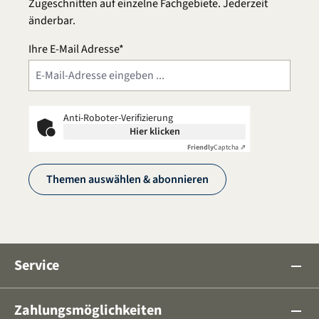
Zugeschnitten auf einzelne Fachgebiete. Jederzeit
änderbar.
Ihre E-Mail Adresse*
Anti-Roboter-Verifizierung
Hier klicken
Friendly
Captcha ⇗
Themen auswählen & abonnieren
Service
remove
Zahlungsmöglichkeiten
remove