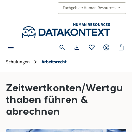
alt springen
keyboard_arrow_down
Fachgebiet: Human Resources
HUMAN RESOURCES
menu
search
download
favorite
account_circle
shopping_bag
chevron_right
Schulungen
Arbeitsrecht
Zeitwertkonten/Wertgu
thaben führen &
abrechnen