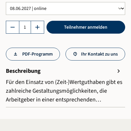
Produkt Anzahl: Gib den gewünschten Wert ein 
remove
add
Teilnehmer anmelden
PDF-Programm
Ihr Kontakt zu uns
Beschreibung
chevron_right
Für den Einsatz von (Zeit-)Wertguthaben gibt es
zahlreiche Gestaltungsmöglichkeiten, die
Arbeitgeber in einer entsprechenden…