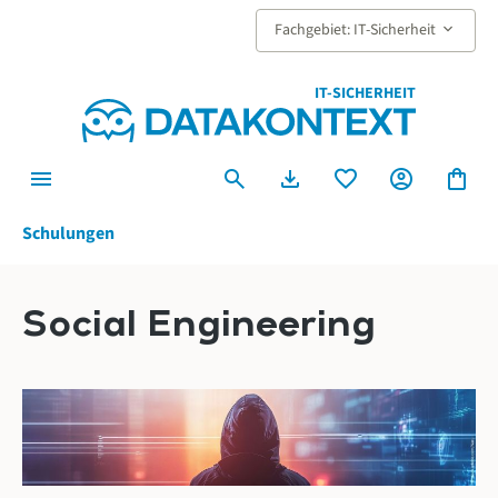
alt springen
keyboard_arrow_down
Fachgebiet: IT-Sicherheit
IT-SICHERHEIT
menu
search
download
favorite
account_circle
shopping_bag
Schulungen
Social Engineering