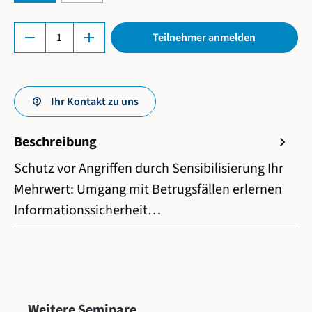
Produkt Anzahl: Gib den gewünschten Wert ein 
remove
add
Teilnehmer anmelden
Ihr Kontakt zu uns
Beschreibung
chevron_right
Schutz vor Angriffen durch Sensibilisierung Ihr
Mehrwert: Umgang mit Betrugsfällen erlernen
Informationssicherheit…
Produktgalerie überspringen
Weitere Seminare