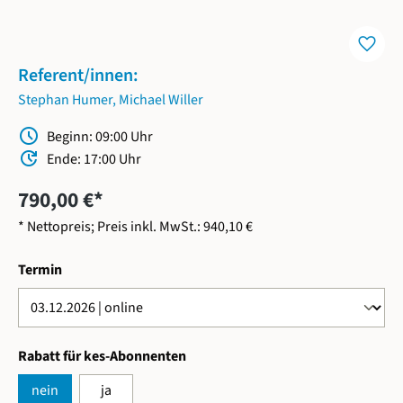
favorite
Referent/innen:
Stephan Humer
,
Michael Willer
Schedule
Beginn: 09:00 Uhr
Update
Ende: 17:00 Uhr
790,00 €*
* Nettopreis; Preis inkl. MwSt.: 940,10 €
auswählen
Termin
auswählen
Rabatt für kes-Abonnenten
nein
ja