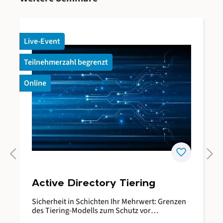
Live-Event
Teilnehmerzahl begrenzt
Online
keyboard_arrow_left
keyboard_arrow_right
favorite
Active Directory Tiering
Sicherheit in Schichten Ihr Mehrwert: Grenzen
des Tiering-Modells zum Schutz vor
Rechteausweitungen verstehen und