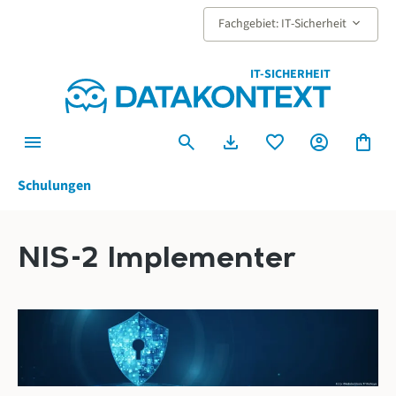
alt springen
keyboard_arrow_down
Fachgebiet: IT-Sicherheit
IT-SICHERHEIT
menu
search
download
favorite
account_circle
shopping_bag
Schulungen
NIS-2 Implementer