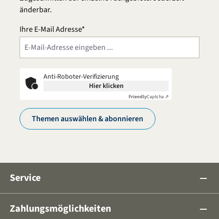
änderbar.
Ihre E-Mail Adresse*
Anti-Roboter-Verifizierung
Hier klicken
Friendly
Captcha ⇗
Themen auswählen & abonnieren
Service
remove
Zahlungsmöglichkeiten
remove