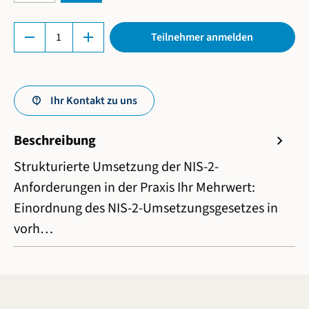
Produkt Anzahl: Gib den gewünschten Wert ein 
remove
add
Teilnehmer anmelden
Ihr Kontakt zu uns
Beschreibung
chevron_right
Strukturierte Umsetzung der NIS-2-
Anforderungen in der Praxis Ihr Mehrwert:
Einordnung des NIS-2-Umsetzungsgesetzes in
vorh…