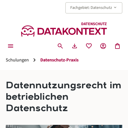
alt springen
keyboard_arrow_down
Fachgebiet: Datenschutz
DATENSCHUTZ
menu
search
download
favorite
account_circle
shopping_bag
chevron_right
Schulungen
Datenschutz-Praxis
Datennutzungsrecht im
betrieblichen
Datenschutz