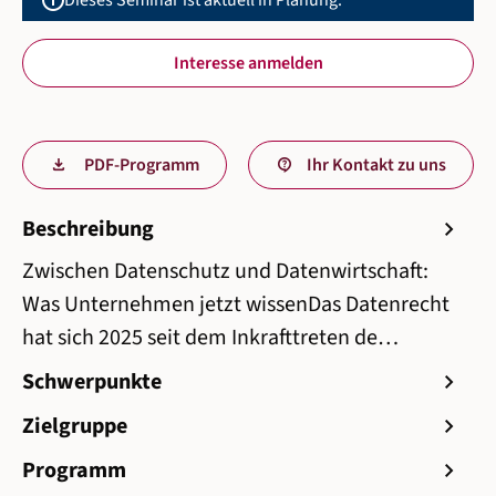
info
Dieses Seminar ist aktuell in Planung.
Interesse anmelden
PDF-Programm
Ihr Kontakt zu uns
Beschreibung
chevron_right
Zwischen Datenschutz und Datenwirtschaft:
Was Unternehmen jetzt wissenDas Datenrecht
hat sich 2025 seit dem Inkrafttreten de…
Schwerpunkte
chevron_right
Zielgruppe
chevron_right
Programm
chevron_right