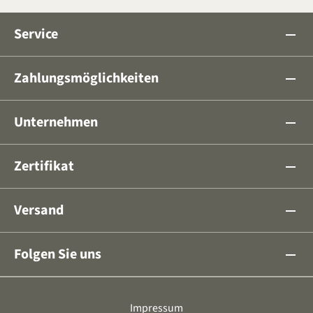
Service
remove
Zahlungsmöglichkeiten
remove
Unternehmen
remove
Zertifikat
remove
Versand
remove
Folgen Sie uns
remove
Impressum