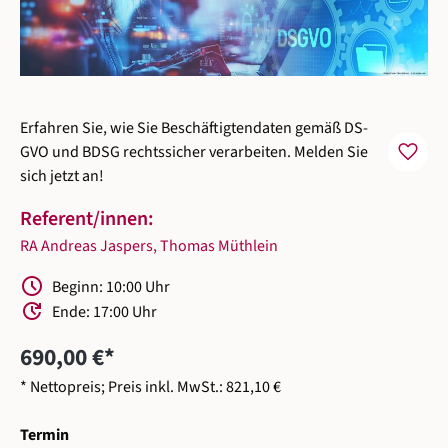
Erfahren Sie, wie Sie Beschäftigtendaten gemäß DS-
favorite
GVO und BDSG rechtssicher verarbeiten. Melden Sie
sich jetzt an!
Referent/innen:
RA Andreas Jaspers
,
Thomas Müthlein
Schedule
Beginn: 10:00 Uhr
Update
Ende: 17:00 Uhr
690,00 €*
* Nettopreis; Preis inkl. MwSt.: 821,10 €
auswählen
Termin