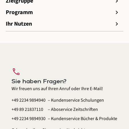
Zielgruppe
chevron_right
Programm
chevron_right
Ihr Nutzen
chevron_right
call
Sie haben Fragen?
Wir freuen uns auf Ihren Anruf oder Ihre E-Mail!
+49 2234 9894940
– Kundenservice Schulungen
+49 89 21837110
– Aboservice Zeitschriften
+49 2234 9894930
– Kundenservice Bücher & Produkte