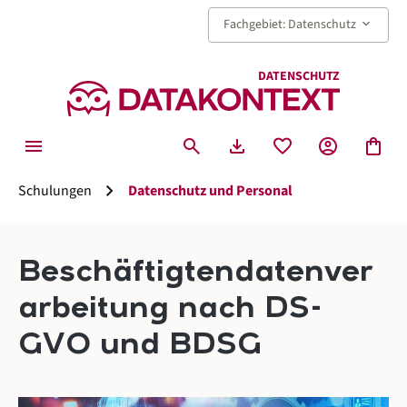
alt springen
keyboard_arrow_down
Fachgebiet: Datenschutz
DATENSCHUTZ
menu
search
download
favorite
account_circle
shopping_bag
chevron_right
Schulungen
Datenschutz und Personal
Beschäftigtendatenver
arbeitung nach DS-
GVO und BDSG