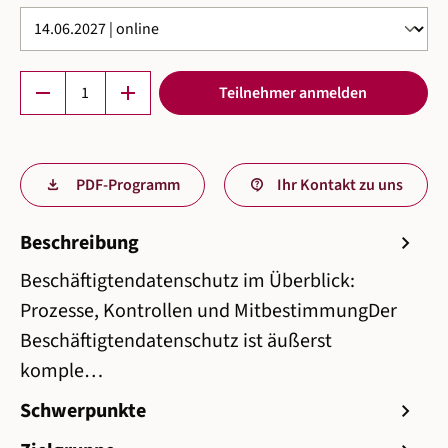
Produkt Anzahl: Gib den gewünschten Wert ein 
remove
add
Teilnehmer anmelden
PDF-Programm
Ihr Kontakt zu uns
Beschreibung
chevron_right
Beschäftigtendatenschutz im Überblick:
Prozesse, Kontrollen und MitbestimmungDer
Beschäftigtendatenschutz ist äußerst
komple…
Schwerpunkte
chevron_right