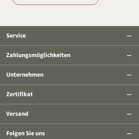
Service
remove
Zahlungsmöglichkeiten
remove
Unternehmen
remove
Zertifikat
remove
Versand
remove
Folgen Sie uns
remove