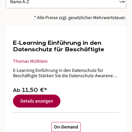
* Alle Preise zzgl. gesetzlicher Mehrwertsteuer.
E-Learning Einführung in den
Datenschutz für Beschäftigte
Thomas Müthlein
E-Learning Einführung in den Datenschutz für
Beschäftigte Stärken Sie die Datenschutz-Awareness
Ihrer Mitarbeiter spielerisch und nachhaltig – inkl.
Abschlussquiz und Teilnahmezertifikat Datenschutz
11,50 €*
Ab
gelingt nur, wenn er von allen Beteiligten gelebt wird.
Mit diesem E-Learning sensibilisieren Sie Ihre
Details anzeigen
Beschäftigten für den bewussten Umgang mit
personenbezogenen Daten – und kommen Ihrer
Schulungsverpflichtung nach. Ihr Browser
unterstützt das Video-Element nicht. Ihre Vorteile Von
GDD-Expert:innen entwickeltrechtssicher &amp;
On-Demand
verständlich für Belegschaft und Führungskräfte