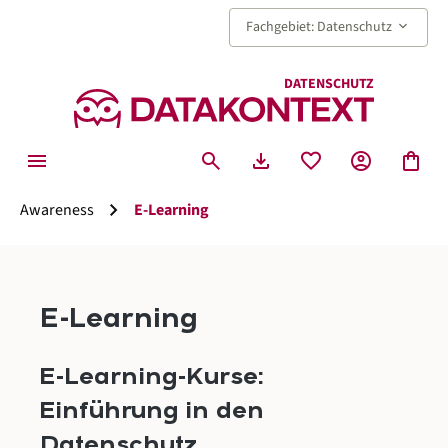
alt springen
keyboard_arrow_down
Fachgebiet: Datenschutz
DATENSCHUTZ
menu
search
download
favorite
account_circle
shopping_bag
chevron_right
Awareness
E-Learning
E-Learning
E-Learning-Kurse:
Einführung in den
Datenschutz