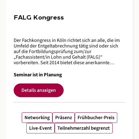
FALG Kongress
Der Fachkongress in Köln richtet sich an alle, die im
Umfeld der Entgeltabrechnung tätig sind oder sich
auf die Fortbildungsprüfung zum/zur
„Fachassistent/in Lohn und Gehalt (FALG)“
vorbereiten. Seit 2014 bietet diese anerkannte
Qualifikation eine fundierte Spezialisierung für
Mitarbeiterinnen und Mitarbeiter in
Seminar ist in Planung
Steuerberatungskanzleien sowie für Fachkräfte mit
Erfahrung im Steuer- und Rechnungswesen, die ihre
Details anzeigen
Kompetenzen im Bereich Lohn und Gehalt erweitern
möchten. Fachwissen, Praxis und aktuelle
Entwicklungen Der Kongress verbindet aktuelle
Entwicklungen im Steuer- und
Sozialversicherungsrecht mit praxisnahen Einblicken
Networking
Präsenz
Frühbucher-Preis
in die Prozesse der Entgeltabrechnung. Renommierte
Referentinnen und Referenten aus dem alga-
Live-Event
Teilnehmerzahl begrenzt
Competence-Center teilen ihr Wissen und ihre
Erfahrungen – für alle, die ihr Fachwissen vertiefen,