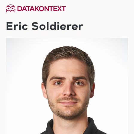
springen
Zur Hauptnavigation springen
Eric Soldierer