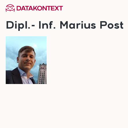
springen
Zur Hauptnavigation springen
Dipl.- Inf. Marius Post