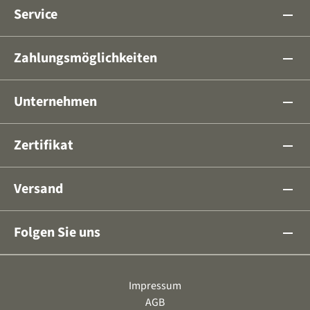
Service
remove
Zahlungsmöglichkeiten
remove
Unternehmen
remove
Zertifikat
remove
Versand
remove
Folgen Sie uns
remove
Impressum
AGB