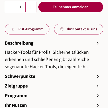
Produkt Anzahl: Gib den gewünschten Wert ein 
remove
add
Teilnehmer anmelden
PDF-Programm
Ihr Kontakt zu uns
Beschreibung
chevron_right
Hacker-Tools für Profis: Sicherheitslücken
erkennen und schließenEs gibt zahlreiche
sogenannte Hacker-Tools, die eigentlich…
Schwerpunkte
chevron_right
Zielgruppe
chevron_right
Programm
chevron_right
Ihr Nutzen
chevron_right