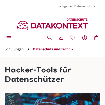
alt springen
keyboard_arrow_down
Fachgebiet: Datenschutz
DATENSCHUTZ
menu
search
download
favorite
account_circle
shopping_bag
chevron_right
Schulungen
Datenschutz und Technik
Hacker-Tools für
Datenschützer