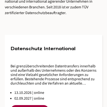
national und international agierender Unternehmen in
verschiedenen Branchen. Seit 2018 ist er zudem TÜV
zertifizierter Datenschutzbeauftragter.
Datenschutz International
Bei grenzüberschreitenden Datentransfers innerhalb
und außerhalb des Unternehmens oder des Konzerns
sind eine Vielzahl gesetzlicher Anforderungen zu
erfüllen. Bestehende Prozesse sind entsprechend zu
durchleuchten und die Verfahren an aktuelle
Erfordernisse anzupassen. Die Anforderungen der
DS-GVO sowie ggf. bestehende nationale Regularien
13.10.2026 | online
haben hierbei einen wesentlichen Einfluss auf die
02.09.2027 | online
gewählte Unternehmensstrategie sowie die operative
Umsetzung gesetzlicher Vorgaben. Im Rahmen des