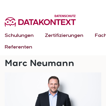
springen
Zur Hauptnavigation springen
DATENSCHUTZ
Schulungen
Zertifizierungen
Fac
Referenten
Marc Neumann