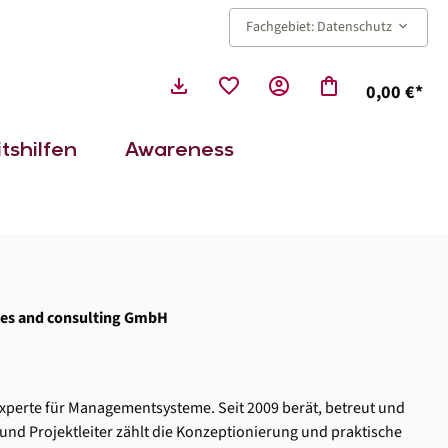
keyboard_arrow_down
Fachgebiet: Datenschutz
download
favorite
account_circle
shopping_bag
0,00 €*
tshilfen
Awareness
ices and consulting GmbH
 Experte für Managementsysteme. Seit 2009 berät, betreut und
und Projektleiter zählt die Konzeptionierung und praktische