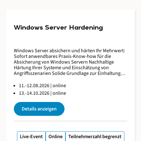
Windows Server Hardening
Windows Server absichern und härten Ihr Mehrwert:
Sofort anwendbares Praxis-Know-how für die
Absicherung von Windows Servern Nachhaltige
Härtung Ihrer Systeme und Einschätzung von
Angriffsszenarien Solide Grundlage zur Einhaltung
von regulatorischen Vorgaben und Standards Dauer:
2 Tage Unser Windows Server Absicherung und
11.-12.08.2026 | online
Härtung Seminar vermittelt den Teilnehmenden ein
13.-14.10.2026 | online
umfassendes Verständnis der Methoden und Ziele
der Systemhärtung. Dabei lernen sie, kritische
Einstellungen zu identifizieren, Konfigurationen auf
Details anzeigen
Basis von CIS Controls/Benchmarks zu erarbeiten
und sicherheitsrelevante Protokolle (wie NTLM,
SMBv1, RC4) zu erkennen und zu deaktivieren.
Praxisnahe Übungen und Einblicke in reale
Anwendungsszenarien bieten den Teilnehmern die
Live-Event
Online
Teilnehmerzahl begrenzt