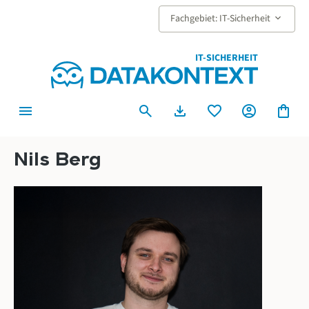
alt springen
keyboard_arrow_down
Fachgebiet: IT-Sicherheit
IT-SICHERHEIT
menu
search
download
favorite
account_circle
shopping_bag
Nils Berg