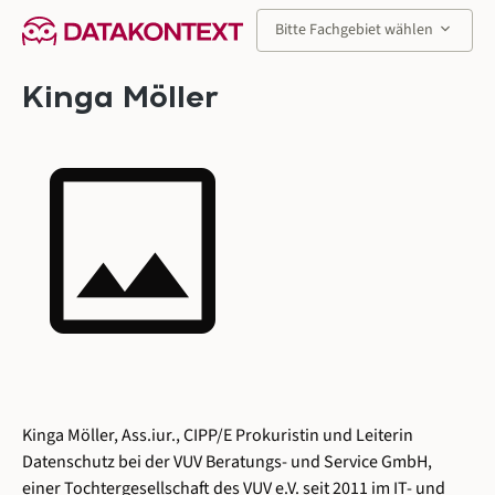
alt springen
keyboard_arrow_down
Bitte Fachgebiet wählen
Kinga Möller
image
Kinga Möller, Ass.iur., CIPP/E Prokuristin und Leiterin
Datenschutz bei der VUV Beratungs- und Service GmbH,
einer Tochtergesellschaft des VUV e.V. seit 2011 im IT- und