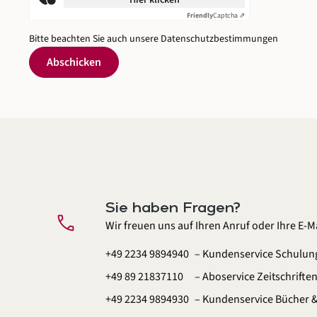
Hier klicken
Friendly
Captcha ⇗
Bitte beachten Sie auch unsere
Datenschutzbestimmungen
Abschicken
Sie haben Fragen?
call
Wir freuen uns auf Ihren Anruf oder Ihre E-Ma
+49 2234 9894940
– Kundenservice Schulun
+49 89 21837110
– Aboservice Zeitschrifte
+49 2234 9894930
– Kundenservice Bücher 