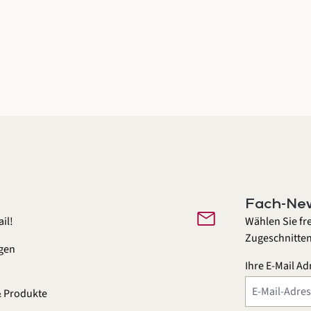
Fach-New
mail
il!
Wählen Sie fr
Zugeschnitten
gen
Ihre E-Mail Ad
n
& Produkte